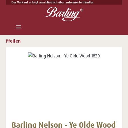
Der Verkauf erfolgt auschließlich über autorisierte Händler
Zum Hauptinhalt springen
Pfeifen
Bildergalerie überspringen
Barling Nelson - Ye Olde Wood