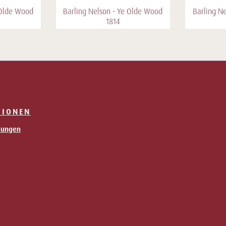
 Olde Wood
Barling Nelson - Ye Olde Wood
Barling N
1814
TIONEN
llungen