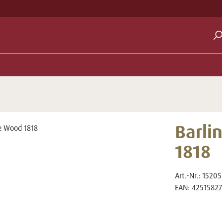
Barli
1818
Art.-Nr.:
15205
EAN:
42515827