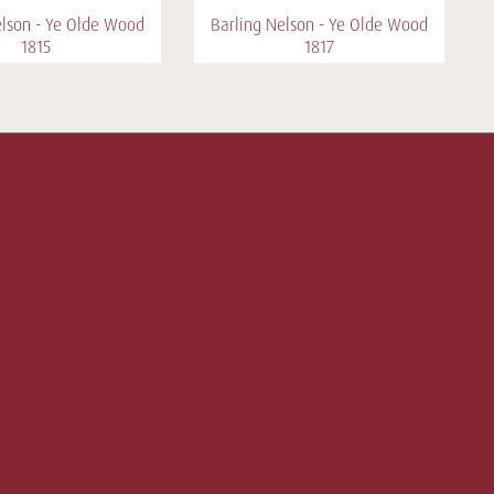
elson - Ye Olde Wood
Barling Nelson - Ye Olde Wood
1815
1817