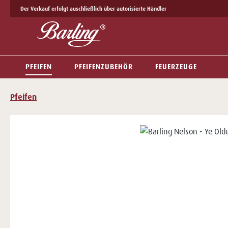
Der Verkauf erfolgt auschließlich über autorisierte Händler
 Hauptinhalt springen
Zur Suche springen
Zur Hauptnavigation springen
PFEIFEN
PFEIFENZUBEHÖR
FEUERZEUGE
Pfeifen
Bildergalerie überspringen