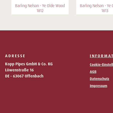
Barling Nelson - Ye Olde Wood
Barling Nelson - Ye
1812
1813
ADRESSE
INFORMA
Kopp Pipes GmbH & Co. KG
Cookie-Einste
Löwenstraße 16
AGB
DE - 63067 Offenbach
Datenschutz
Impressum