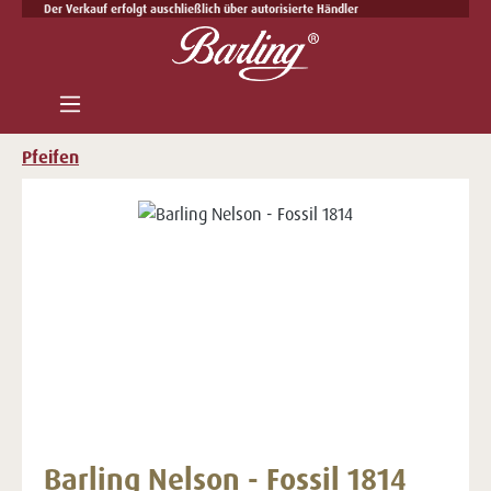
Der Verkauf erfolgt auschließlich über autorisierte Händler
Zum Hauptinhalt springen
Pfeifen
Bildergalerie überspringen
Barling Nelson - Fossil 1814