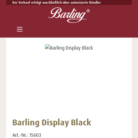
Der Verkauf erfolgt auschließlich über autorisierte Händler
Zum Hauptinhalt springen
Bildergalerie überspringen
Barling Display Black
Art.-Nr.:
15603